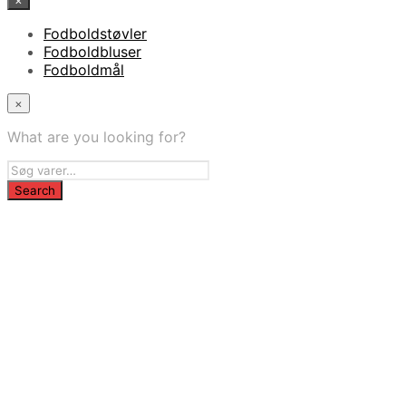
×
Fodboldstøvler
Fodboldbluser
Fodboldmål
×
What are you looking for?