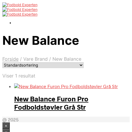
New Balance
Forside
/
Vare Brand
/
New Balance
Viser 1 resultat
New Balance Furon Pro
Fodboldstøvler Grå Str
@ 2025
×