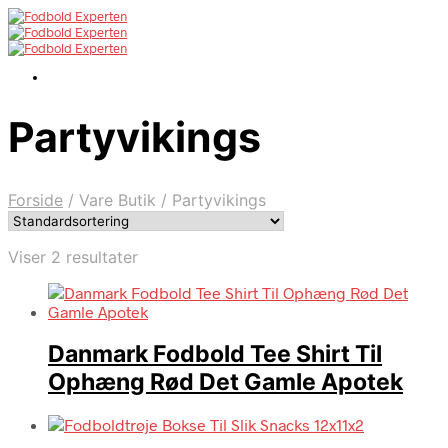
Partyvikings
Forside
/
Vare Butik
/
Partyvikings
Viser 2 resultater
Danmark Fodbold Tee Shirt Til
Ophæng Rød Det Gamle Apotek