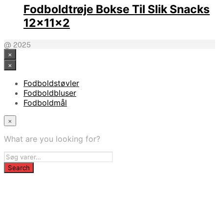
Fodboldtrøje Bokse Til Slik Snacks
12x11x2
@ 2025
×
×
Fodboldstøvler
Fodboldbluser
Fodboldmål
×
What are you looking for?