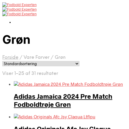
Grøn
Forside
/
Vare Farver
/
Grøn
Viser 1–25 af 31 resultater
Adidas Jamaica 2024 Pre Match
Fodboldtrøje Grøn
Adidas Originals Afc Jsy Claqua