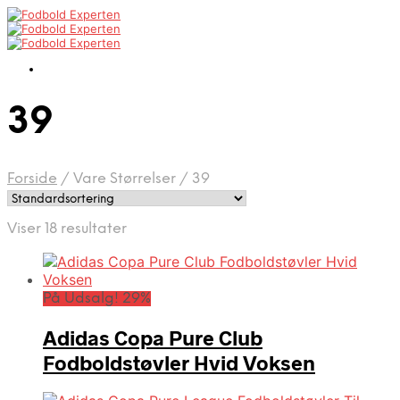
39
Forside
/
Vare Størrelser
/
39
Viser 18 resultater
På Udsalg! 29%
Adidas Copa Pure Club
Fodboldstøvler Hvid Voksen