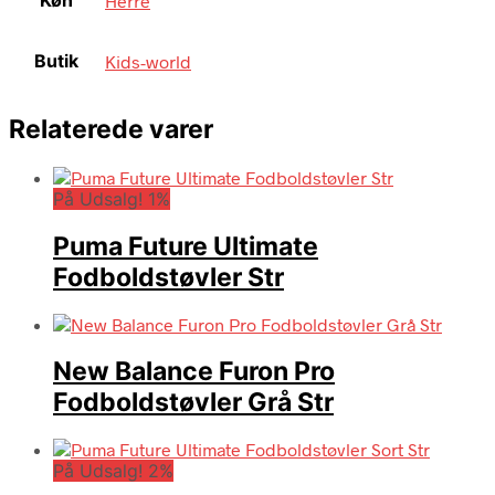
Køn
Herre
Butik
Kids-world
Relaterede varer
På Udsalg! 1%
Puma Future Ultimate
Fodboldstøvler Str
New Balance Furon Pro
Fodboldstøvler Grå Str
På Udsalg! 2%