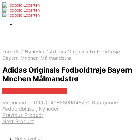
Forside
/
Nyheder
/
Adidas Originals Fodboldtrøje
Bayern Mnchen Målmandstrø
Adidas Originals Fodboldtrøje Bayern
Mnchen Målmandstrø
Bedste pris hos Kids-world
Varenummer (SKU):
4068809846270
Kategorier:
Fodboldbluser
,
Nyheder
Previous Product
Next Product
Beskrivelse