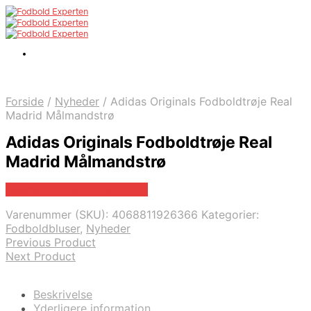
Forside
/
Nyheder
/
Adidas Originals Fodboldtrøje Real
Madrid Målmandstrø
Adidas Originals Fodboldtrøje Real
Madrid Målmandstrø
Bedste pris hos Kids-world
Varenummer (SKU):
4068811926366
Kategorier:
Fodboldbluser
,
Nyheder
Previous Product
Next Product
Beskrivelse
Yderligere information