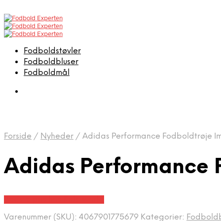
Fodboldstøvler
Fodboldbluser
Fodboldmål
Forside
/
Nyheder
/
Adidas Performance Fodboldtrøje Imc
Adidas Performance F
Bedste pris hos Kids-world
Varenummer (SKU):
4067901775679
Kategorier:
Fodboldb