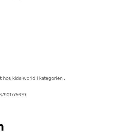
t
hos kids-world i kategorien
.
067901775679
n