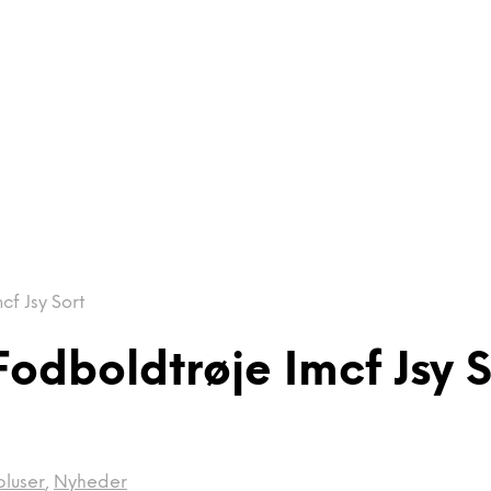
f Jsy Sort
odboldtrøje Imcf Jsy S
luser
,
Nyheder