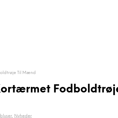
oldtrøje Til Mænd
Kortærmet Fodboldtrøj
bluser
,
Nyheder