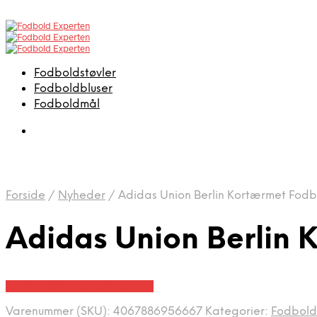
Fodboldstøvler
Fodboldbluser
Fodboldmål
Forside
/
Nyheder
/
Adidas Union Berlin Kortærmet Fodb
Adidas Union Berlin 
Bedste pris hos Boligcenter
Varenummer (SKU):
4067886956667
Kategorier:
Fodbold