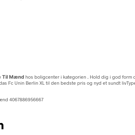
e Til Mænd
hos boligcenter i kategorien
. Hold dig i god form
s Fc Unin Berlin XL til den bedste pris og nyd et sundt livTy
-mænd 4067886956667
n