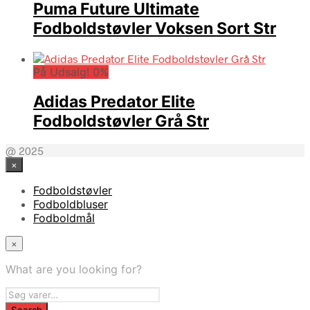
Puma Future Ultimate
Fodboldstøvler Voksen Sort Str
På Udsalg! 0%
Adidas Predator Elite
Fodboldstøvler Grå Str
@ 2025
×
Fodboldstøvler
Fodboldbluser
Fodboldmål
×
What are you looking for?