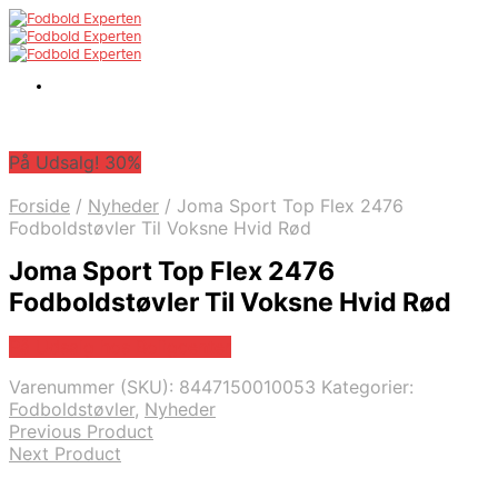
På Udsalg! 30%
Forside
/
Nyheder
/
Joma Sport Top Flex 2476
Fodboldstøvler Til Voksne Hvid Rød
Joma Sport Top Flex 2476
Fodboldstøvler Til Voksne Hvid Rød
På Udsalg hos Boligcenter
Varenummer (SKU):
8447150010053
Kategorier:
Fodboldstøvler
,
Nyheder
Previous Product
Next Product