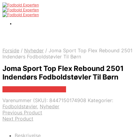
Forside
/
Nyheder
/
Joma Sport Top Flex Rebound 2501
Indendørs Fodboldstøvler Til Børn
Joma Sport Top Flex Rebound 2501
Indendørs Fodboldstøvler Til Børn
Bedste pris hos Boligcenter
Varenummer (SKU):
8447150174908
Kategorier:
Fodboldstøvler
,
Nyheder
Previous Product
Next Product
Beskrivelse