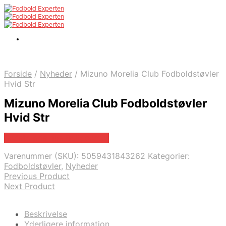
Forside
/
Nyheder
/
Mizuno Morelia Club Fodboldstøvler
Hvid Str
Mizuno Morelia Club Fodboldstøvler
Hvid Str
Bedste pris hos Boligcenter
Varenummer (SKU):
5059431843262
Kategorier:
Fodboldstøvler
,
Nyheder
Previous Product
Next Product
Beskrivelse
Yderligere information