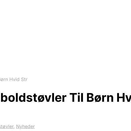
ørn Hvid Str
oldstøvler Til Børn Hv
tøvler
,
Nyheder