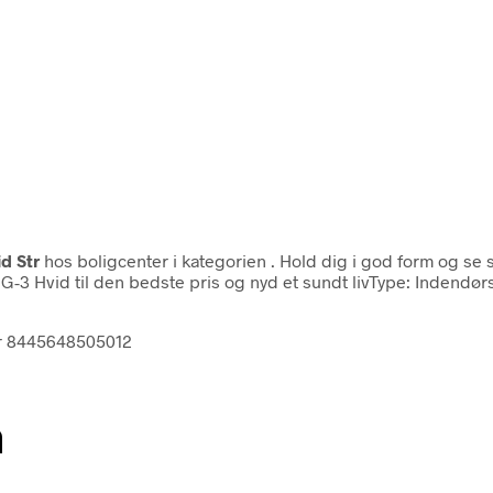
d Str
hos boligcenter i kategorien
. Hold dig i god form og se
G-3 Hvid til den bedste pris og nyd et sundt livType: Indendør
str 8445648505012
n