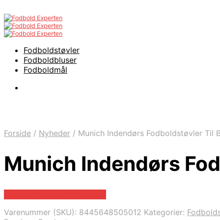
Fodboldstøvler
Fodboldbluser
Fodboldmål
Forside
/
Nyheder
/
Munich Indendørs Fodboldstøvler Til B
Munich Indendørs Fodb
Bedste pris hos Boligcenter
Varenummer (SKU):
8445648505012
Kategorier:
Fodbolds