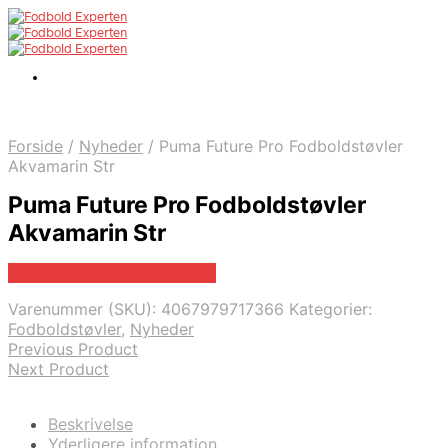
Forside
/
Nyheder
/
Puma Future Pro Fodboldstøvler
Akvamarin Str
Puma Future Pro Fodboldstøvler
Akvamarin Str
Bedste pris hos Boligcenter
Varenummer (SKU):
4067979717366
Kategorier:
Fodboldstøvler
,
Nyheder
Previous Product
Next Product
Beskrivelse
Yderligere information