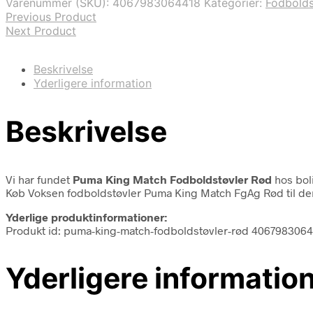
Varenummer (SKU):
4067983064418
Kategorier:
Fodbolds
Previous Product
Next Product
Beskrivelse
Yderligere information
Beskrivelse
Vi har fundet
Puma King Match Fodboldstøvler Rød
hos bol
Køb Voksen fodboldstøvler Puma King Match FgAg Rød til den 
Yderlige produktinformationer:
Produkt id: puma-king-match-fodboldstøvler-rød 406798306
Yderligere informatio