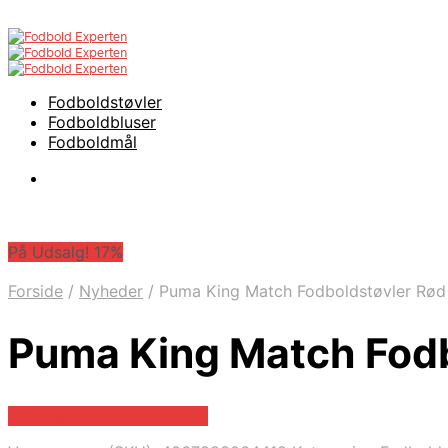
Fodboldstøvler
Fodboldbluser
Fodboldmål
På Udsalg! 17%
Forside
/
Nyheder
/
Puma King Match Fodboldstøvler Rød
Puma King Match Fodb
På Udsalg hos Boligcenter