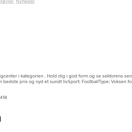
tøvler
,
Nyheder
igcenter i kategorien
. Hold dig i god form og se sektorens sen
bedste pris og nyd et sundt livSport: FootballType: Voksen f
4418
n