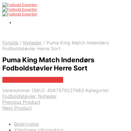
Forside
/
Nyheder
/
Puma King Match Indendørs
Fodboldstøvler Herre Sort
Puma King Match Indendørs
Fodboldstøvler Herre Sort
Bedste pris hos Boligcenter
Varenummer (SKU):
4067979227483
Kategorier:
Fodboldstøvler
,
Nyheder
Previous Product
Next Product
Beskrivelse
Yderligere information