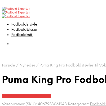
Fodboldstøvler
Fodboldbluser
Fodboldmål
Forside
/
Nyheder
/
Puma King Pro Fodboldstøvler Til Vok
Puma King Pro Fodbold
Bedste pris hos Boligcenter
Varenummer (SKU):
4067983061943
Kategorier:
Fodbolds