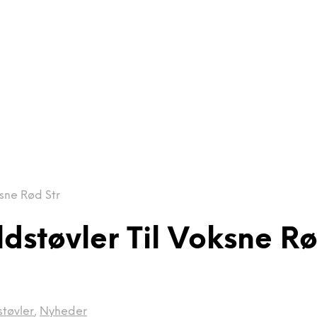
sne Rød Str
støvler Til Voksne Rø
tøvler
,
Nyheder