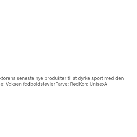
ektorens seneste nye produkter til at dyrke sport med den
ype: Voksen fodboldstøvlerFarve: RødKøn: UnisexA