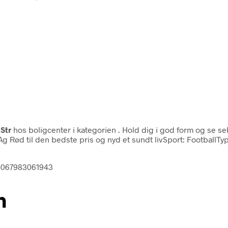
Str
hos boligcenter i kategorien
. Hold dig i god form og se s
 Rød til den bedste pris og nyd et sundt livSport: FootballT
 4067983061943
n