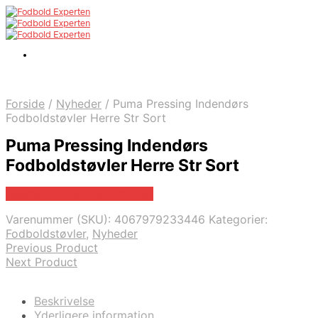
Forside
/
Nyheder
/
Puma Pressing Indendørs
Fodboldstøvler Herre Str Sort
Puma Pressing Indendørs
Fodboldstøvler Herre Str Sort
Bedste pris hos Boligcenter
Varenummer (SKU):
4067979233446
Kategorier:
Fodboldstøvler
,
Nyheder
Previous Product
Next Product
Beskrivelse
Yderligere information