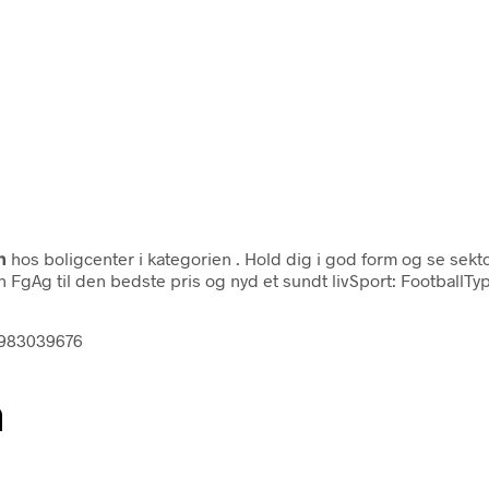
n
hos boligcenter i kategorien
. Hold dig i god form og se sekt
 FgAg til den bedste pris og nyd et sundt livSport: Football
67983039676
n