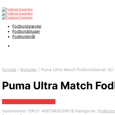
Fodboldstøvler
Fodboldbluser
Fodboldmål
Forside
/
Nyheder
/
Puma Ultra Match Fodboldstøvler Str
Puma Ultra Match Fod
Bedste pris hos Boligcenter
Varenummer (SKU):
4067983039676
Kategorier:
Fodbolds