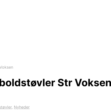
 Voksen
boldstøvler Str Vokse
tøvler
,
Nyheder