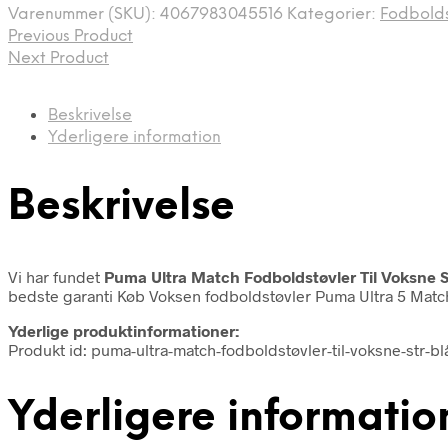
Varenummer (SKU):
4067983045516
Kategorier:
Fodbolds
Previous Product
Next Product
Beskrivelse
Yderligere information
Beskrivelse
Vi har fundet
Puma Ultra Match Fodboldstøvler Til Voksne S
bedste garanti Køb Voksen fodboldstøvler Puma Ultra 5 Match 
Yderlige produktinformationer:
Produkt id: puma-ultra-match-fodboldstøvler-til-voksne-str-
Yderligere informatio