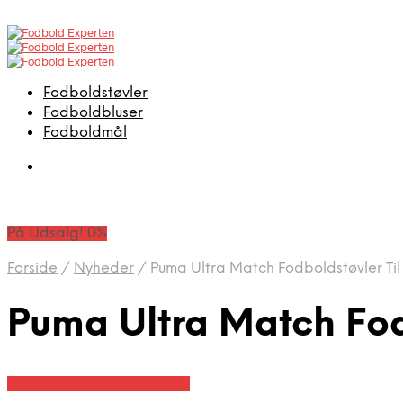
Fodboldstøvler
Fodboldbluser
Fodboldmål
På Udsalg! 0%
Forside
/
Nyheder
/
Puma Ultra Match Fodboldstøvler Til 
Puma Ultra Match Fodb
På Udsalg hos Boligcenter