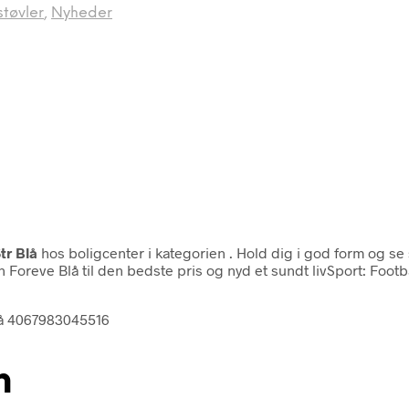
tøvler
,
Nyheder
tr Blå
hos boligcenter i kategorien
. Hold dig i god form og se
Foreve Blå til den bedste pris og nyd et sundt livSport: Foot
blå 4067983045516
n