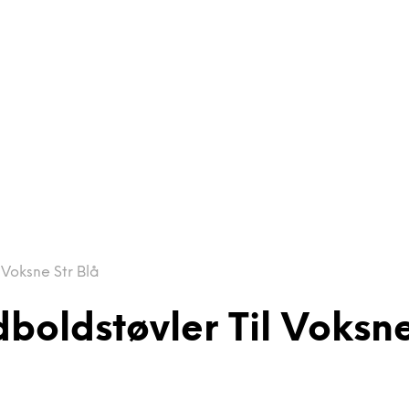
Voksne Str Blå
oldstøvler Til Voksne