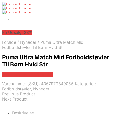
På Udsalg! 23%
Forside
/
Nyheder
/
Puma Ultra Match Mid
Fodboldstøvler Til Børn Hvid Str
Puma Ultra Match Mid Fodboldstøvler
Til Børn Hvid Str
På Udsalg hos Boligcenter
Varenummer (SKU):
4067979349055
Kategorier:
Fodboldstøvler
,
Nyheder
Previous Product
Next Product
Beskrivelse