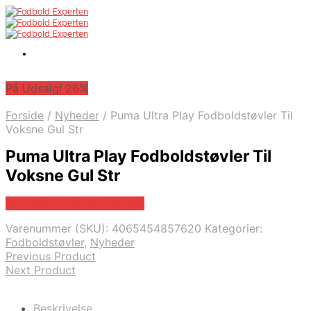
På Udsalg! 26%
Forside
/
Nyheder
/
Puma Ultra Play Fodboldstøvler Til
Voksne Gul Str
Puma Ultra Play Fodboldstøvler Til
Voksne Gul Str
På Udsalg hos Boligcenter
Varenummer (SKU):
4065454857620
Kategorier:
Fodboldstøvler
,
Nyheder
Previous Product
Next Product
Beskrivelse