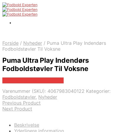
Forside
/
Nyheder
/
Puma Ultra Play Indendørs
Fodboldstøvler Til Voksne
Puma Ultra Play Indendørs
Fodboldstøvler Til Voksne
Bedste pris hos Boligcenter
Varenummer (SKU):
4067983040122
Kategorier:
Fodboldstøvler
,
Nyheder
Previous Product
Next Product
Beskrivelse
Yderligere information