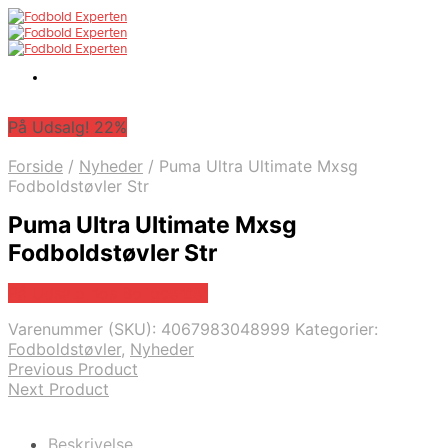
På Udsalg! 22%
Forside
/
Nyheder
/
Puma Ultra Ultimate Mxsg
Fodboldstøvler Str
Puma Ultra Ultimate Mxsg
Fodboldstøvler Str
På Udsalg hos Boligcenter
Varenummer (SKU):
4067983048999
Kategorier:
Fodboldstøvler
,
Nyheder
Previous Product
Next Product
Beskrivelse