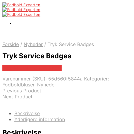
Forside
/
Nyheder
/
Tryk Service Badges
Tryk Service Badges
Bedste pris hos Mm Sport
Varenummer (SKU):
55d560f5844a
Kategorier:
Fodboldbluser
,
Nyheder
Previous Product
Next Product
Beskrivelse
Yderligere information
Beskrivelse