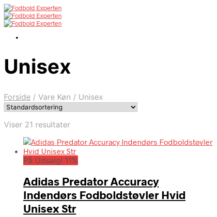
Unisex
Forside
/
Vare Køn
/
Unisex
Viser 21 resultater
På Udsalg! 11%
Adidas Predator Accuracy
Indendørs Fodboldstøvler Hvid
Unisex Str