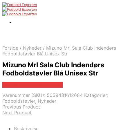
Forside
/
Nyheder
/
Mizuno Mrl Sala Club Indendørs
Fodboldstøvler Blå Unisex Str
Mizuno Mrl Sala Club Indendørs
Fodboldstøvler Blå Unisex Str
Bedste pris hos Boligcenter
Varenummer (SKU):
5059431612684
Kategorier:
Fodboldstøvler
,
Nyheder
Previous Product
Next Product
Beskrivelse