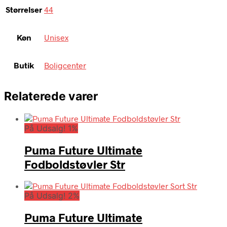
Størrelser
44
Køn
Unisex
Butik
Boligcenter
Relaterede varer
På Udsalg! 1%
Puma Future Ultimate
Fodboldstøvler Str
På Udsalg! 2%
Puma Future Ultimate