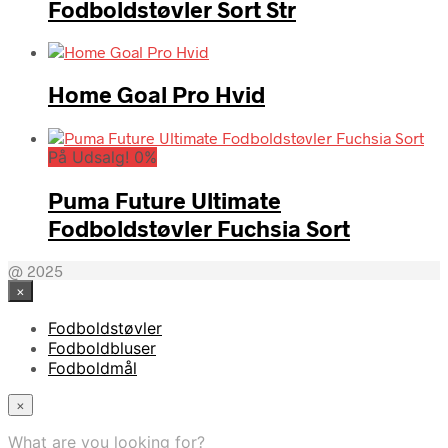
Fodboldstøvler Sort Str
Home Goal Pro Hvid
På Udsalg! 0%
Puma Future Ultimate
Fodboldstøvler Fuchsia Sort
@ 2025
×
Fodboldstøvler
Fodboldbluser
Fodboldmål
×
What are you looking for?