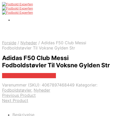
Forside
/
Nyheder
/
Adidas F50 Club Messi
Fodboldstøvler Til Voksne Gylden Str
Adidas F50 Club Messi
Fodboldstøvler Til Voksne Gylden Str
Bedste pris hos Boligcenter
Varenummer (SKU):
4067897468449
Kategorier:
Fodboldstøvler
,
Nyheder
Previous Product
Next Product
Beskrivelse