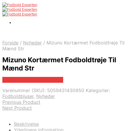
Forside
/
Nyheder
/
Mizuno Kortærmet Fodboldtrøje Til
Mænd Str
Mizuno Kortærmet Fodboldtrøje Til
Mænd Str
Bedste pris hos Boligcenter
Varenummer (SKU):
5059431430950
Kategorier:
Fodboldbluser
,
Nyheder
Previous Product
Next Product
Beskrivelse
Yderligere information