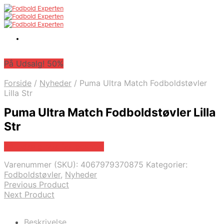
På Udsalg! 50%
Forside
/
Nyheder
/
Puma Ultra Match Fodboldstøvler
Lilla Str
Puma Ultra Match Fodboldstøvler Lilla
Str
På Udsalg hos Boligcenter
Varenummer (SKU):
4067979370875
Kategorier:
Fodboldstøvler
,
Nyheder
Previous Product
Next Product
Beskrivelse