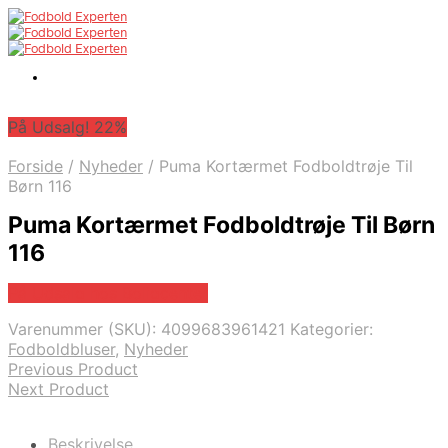
På Udsalg! 22%
Forside
/
Nyheder
/
Puma Kortærmet Fodboldtrøje Til
Børn 116
Puma Kortærmet Fodboldtrøje Til Børn
116
På Udsalg hos Boligcenter
Varenummer (SKU):
4099683961421
Kategorier:
Fodboldbluser
,
Nyheder
Previous Product
Next Product
Beskrivelse