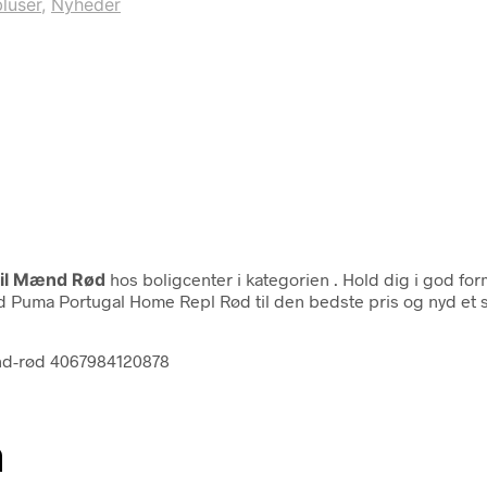
luser
,
Nyheder
Til Mænd Rød
hos boligcenter i kategorien
. Hold dig i god fo
 Puma Portugal Home Repl Rød til den bedste pris og nyd et s
ænd-rød 4067984120878
n