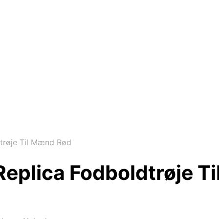
trøje Til Mænd Rød
eplica Fodboldtrøje T