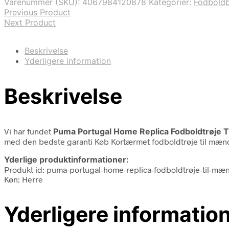
Varenummer (SKU):
4067984120878
Kategorier:
Fodboldb
Previous Product
Next Product
Beskrivelse
Yderligere information
Beskrivelse
Vi har fundet
Puma Portugal Home Replica Fodboldtrøje 
med den bedste garanti Køb Kortærmet fodboldtrøje til mænd
Yderlige produktinformationer:
Produkt id: puma-portugal-home-replica-fodboldtrøje-til-m
Køn: Herre
Yderligere informatio