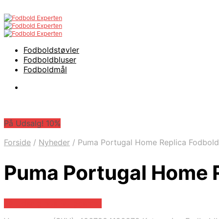
Fodboldstøvler
Fodboldbluser
Fodboldmål
På Udsalg! 10%
Forside
/
Nyheder
/
Puma Portugal Home Replica Fodbold
Puma Portugal Home R
På Udsalg hos Boligcenter