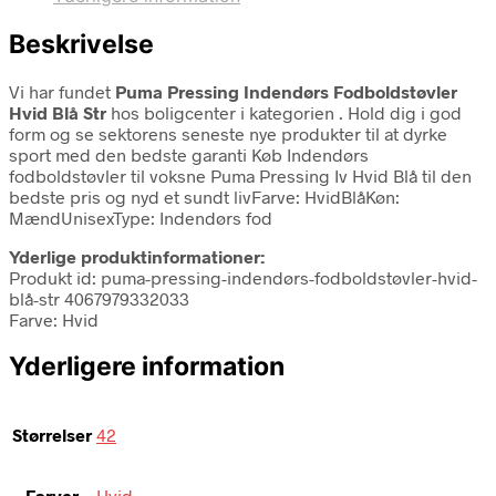
Beskrivelse
Vi har fundet
Puma Pressing Indendørs Fodboldstøvler
Hvid Blå Str
hos boligcenter i kategorien
. Hold dig i god
form og se sektorens seneste nye produkter til at dyrke
sport med den bedste garanti Køb Indendørs
fodboldstøvler til voksne Puma Pressing Iv Hvid Blå til den
bedste pris og nyd et sundt livFarve: HvidBlåKøn:
MændUnisexType: Indendørs fod
Yderlige produktinformationer:
Produkt id: puma-pressing-indendørs-fodboldstøvler-hvid-
blå-str 4067979332033
Farve: Hvid
Yderligere information
Størrelser
42
Farver
Hvid