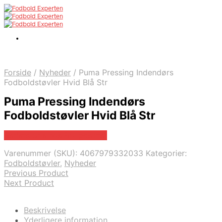
Forside
/
Nyheder
/
Puma Pressing Indendørs
Fodboldstøvler Hvid Blå Str
Puma Pressing Indendørs
Fodboldstøvler Hvid Blå Str
Bedste pris hos Boligcenter
Varenummer (SKU):
4067979332033
Kategorier:
Fodboldstøvler
,
Nyheder
Previous Product
Next Product
Beskrivelse
Yderligere information