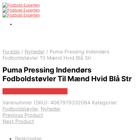
Forside
/
Nyheder
/
Puma Pressing Indendørs
Fodboldstøvler Til Mænd Hvid Blå Str
Puma Pressing Indendørs
Fodboldstøvler Til Mænd Hvid Blå Str
Bedste pris hos Boligcenter
Varenummer (SKU):
4067979332064
Kategorier:
Fodboldstøvler
,
Nyheder
Previous Product
Next Product
Beskrivelse